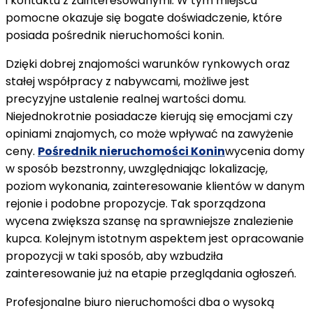
i kontaktu z zainteresowanymi. W tym miejscu
pomóc
pomocne okazuje się bogate doświadczenie, które
przy
posiada pośrednik nieruchomości konin.
sprzedaży
domu
Dzięki dobrej znajomości warunków rynkowych oraz
stałej współpracy z nabywcami, możliwe jest
precyzyjne ustalenie realnej wartości domu.
Niejednokrotnie posiadacze kierują się emocjami czy
opiniami znajomych, co może wpływać na zawyżenie
ceny.
Pośrednik nieruchomości Konin
wycenia domy
w sposób bezstronny, uwzględniając lokalizację,
poziom wykonania, zainteresowanie klientów w danym
rejonie i podobne propozycje. Tak sporządzona
wycena zwiększa szansę na sprawniejsze znalezienie
kupca. Kolejnym istotnym aspektem jest opracowanie
propozycji w taki sposób, aby wzbudziła
zainteresowanie już na etapie przeglądania ogłoszeń.
Profesjonalne biuro nieruchomości dba o wysoką