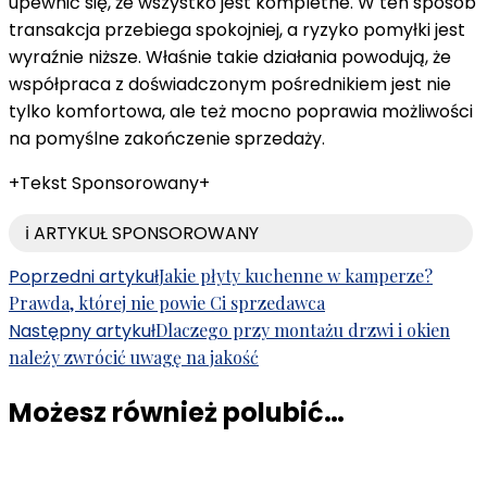
upewnić się, że wszystko jest kompletne. W ten sposób
transakcja przebiega spokojniej, a ryzyko pomyłki jest
wyraźnie niższe. Właśnie takie działania powodują, że
współpraca z doświadczonym pośrednikiem jest nie
tylko komfortowa, ale też mocno poprawia możliwości
na pomyślne zakończenie sprzedaży.
+Tekst Sponsorowany+
ℹ️ ARTYKUŁ SPONSOROWANY
Nawigacja
Poprzedni artykuł
Jakie płyty kuchenne w kamperze?
Prawda, której nie powie Ci sprzedawca
wpisu
Następny artykuł
Dlaczego przy montażu drzwi i okien
należy zwrócić uwagę na jakość
Możesz również polubić…