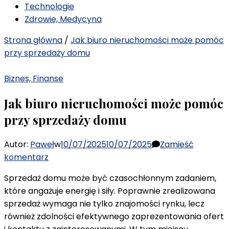
Informacji
Technologie
Zdrowie, Medycyna
Strona główna
/
Jak biuro nieruchomości może pomóc
przy sprzedaży domu
Biznes, Finanse
Jak biuro nieruchomości może pomóc
przy sprzedaży domu
Autor:
Paweł
w
10/07/2025
10/07/2025
Zamieść
we
komentarz
wpisie
Sprzedaż domu może być czasochłonnym zadaniem,
Jak
które angażuje energię i siły. Poprawnie zrealizowana
biuro
sprzedaż wymaga nie tylko znajomości rynku, lecz
nieruchomości
również zdolności efektywnego zaprezentowania ofert
może