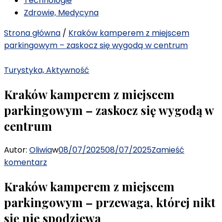
Technologie
Zdrowie, Medycyna
Strona główna
/
Kraków kamperem z miejscem
parkingowym – zaskocz się wygodą w centrum
Turystyka, Aktywność
Kraków kamperem z miejscem
parkingowym – zaskocz się wygodą w
centrum
Autor:
Oliwia
w
08/07/2025
08/07/2025
Zamieść
we
komentarz
wpisie
Kraków kamperem z miejscem
Kraków
kamperem
parkingowym – przewaga, której nikt
z
się nie spodziewa