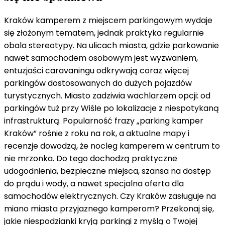
miejscem
parkingowym
Kraków kamperem z miejscem parkingowym wydaje
–
się złożonym tematem, jednak praktyka regularnie
zaskocz
obala stereotypy. Na ulicach miasta, gdzie parkowanie
się
nawet samochodem osobowym jest wyzwaniem,
wygodą
entuzjaści caravaningu odkrywają coraz więcej
w
parkingów dostosowanych do dużych pojazdów
centrum
turystycznych. Miasto zadziwia wachlarzem opcji: od
parkingów tuż przy Wiśle po lokalizacje z niespotykaną
infrastrukturą. Popularność frazy „parking kamper
Kraków” rośnie z roku na rok, a aktualne mapy i
recenzje dowodzą, że nocleg kamperem w centrum to
nie mrzonka. Do tego dochodzą praktyczne
udogodnienia, bezpieczne miejsca, szansa na dostęp
do prądu i wody, a nawet specjalna oferta dla
samochodów elektrycznych. Czy Kraków zasługuje na
miano miasta przyjaznego kamperom? Przekonaj się,
jakie niespodzianki kryją parkingi z myślą o Twojej