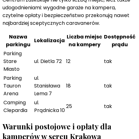
udogodnieniami: wygodne garaże na kampera,
czytelne opłaty i bezpieczeństwo przekonują nawet
najbardziej sceptycznych caravanerów.
Nazwa
Liczba miejsc
Dostępność
Lokalizacja
parkingu
na kampery
prądu
Parking
Stare
ul. Dietla 72
12
tak
Miasto
Parking
ul.
Tauron
Stanisława
18
tak
Arena
Lema 7
Camping
ul.
25
tak
Clepardia
Prądnicka 10
Warunki postojowe i opłaty dla
kamperów w sercu Krakowa