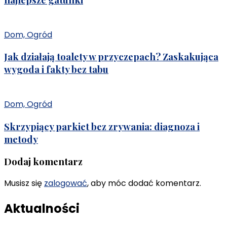
Dom, Ogród
Jak działają toalety w przyczepach? Zaskakująca
wygoda i fakty bez tabu
Dom, Ogród
Skrzypiący parkiet bez zrywania: diagnoza i
metody
Dodaj komentarz
Musisz się
zalogować
, aby móc dodać komentarz.
Aktualności