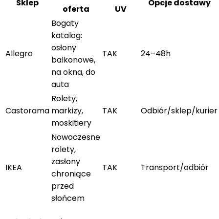
Sklep
Opcje dostawy
oferta
UV
Bogaty
katalog:
osłony
Allegro
TAK
24–48h
balkonowe,
na okna, do
auta
Rolety,
Castorama
markizy,
TAK
Odbiór/sklep/kurier
moskitiery
Nowoczesne
rolety,
zasłony
IKEA
TAK
Transport/odbiór
chroniące
przed
słońcem