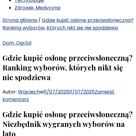
Technologie
Zdrowie, Medycyna
Strona główna
/
Gdzie kupić osłonę przeciwsłoneczną?
Ranking wyborów, których nikt się nie spodziewa
Dom, Ogród
Gdzie kupić osłonę przeciwsłoneczną?
Ranking wyborów, których nikt się
nie spodziewa
Autor:
Wojciech
w
11/07/2025
11/07/2025
Zamieść
we
komentarz
wpisie
Gdzie kupić osłonę przeciwsłoneczną?
Gdzie
kupić
Niezbędnik wygranych wyborów na
osłonę
lato