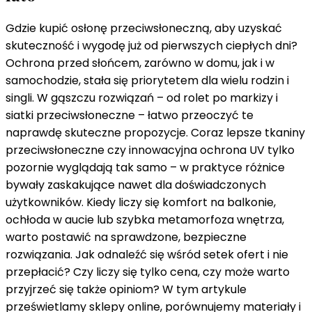
przeciwsłoneczną?
Ranking
Gdzie kupić osłonę przeciwsłoneczną, aby uzyskać
wyborów,
skuteczność i wygodę już od pierwszych ciepłych dni?
których
Ochrona przed słońcem, zarówno w domu, jak i w
nikt
samochodzie, stała się priorytetem dla wielu rodzin i
się
singli. W gąszczu rozwiązań – od rolet po markizy i
nie
siatki przeciwsłoneczne – łatwo przeoczyć te
spodziewa
naprawdę skuteczne propozycje. Coraz lepsze tkaniny
przeciwsłoneczne czy innowacyjna ochrona UV tylko
pozornie wyglądają tak samo – w praktyce różnice
bywały zaskakujące nawet dla doświadczonych
użytkowników. Kiedy liczy się komfort na balkonie,
ochłoda w aucie lub szybka metamorfoza wnętrza,
warto postawić na sprawdzone, bezpieczne
rozwiązania. Jak odnaleźć się wśród setek ofert i nie
przepłacić? Czy liczy się tylko cena, czy może warto
przyjrzeć się także opiniom? W tym artykule
prześwietlamy sklepy online, porównujemy materiały i