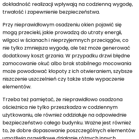
dokładność realizacji wpływają na codzienną wygodę,
okien
trwałość i zapewnienie bezpieczeństwa.
należy
zwrócić
Przy nieprawidłowym osadzeniu okien pojawić się
uwagę
mogą przecieki, jakie prowadzą do utraty energii,
na
wilgoci w ścianach i nieprzyjemnych przeciągów, co
jakość
nie tylko zmniejsza wygodę, ale też może generować
dodatkowy koszt grzania. W przypadku drzwi błędne
zamocowanie okuć albo brak stabilnego mocowania
może powodować kłopoty z ich otwieraniem, szybsze
niszczenie uszczelnień czy także stałe wypaczenie
elementów.
Trzeba też pamiętać, że nieprawidłowo osadzona
ościeżnica nie tylko przeszkadza w codziennym
użytkowaniu, ale również oddziałuje na odpowiednie
bezpieczeństwo całego budynku. Ważne jest również
to, że dobre dopasowanie poszczególnych elementów
umożliwia prawidłowe działanie różnych innych