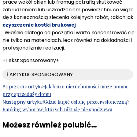
prace wokół okien lub framug potrafią skutkować
zabrudzeniem lub uszkodzeniem powierzchni, co wiąże
się z koniecznością zlecenia kolejnych robót, takich jak
czyszczenie kostki brukowej
. Właśnie dlatego od początku warto koncentrować się
nie tylko na materiałach, lecz również na dokładności i
profesjonalizmie realizacji.
+Tekst Sponsorowany+
ℹ️ ARTYKUŁ SPONSOROWANY
Nawigacja
Poprzedni artykuł
Jak biuro nieruchomości może pomóc
przy sprzedaży domu
wpisu
Następny artykuł
Gdzie kupić osłonę przeciwsłoneczną?
Ranking wyborów, których nikt się nie spodziewa
Możesz również polubić…