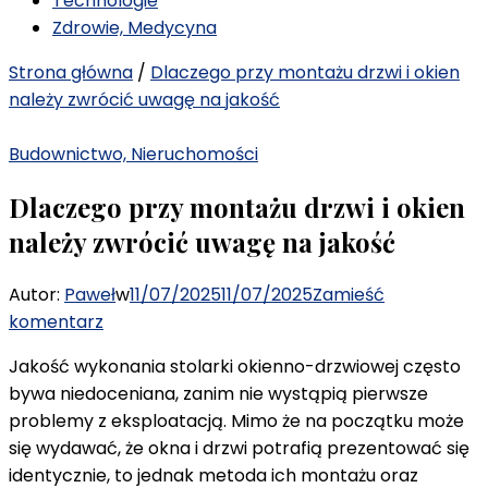
Technologie
Zdrowie, Medycyna
Strona główna
/
Dlaczego przy montażu drzwi i okien
należy zwrócić uwagę na jakość
Budownictwo, Nieruchomości
Dlaczego przy montażu drzwi i okien
należy zwrócić uwagę na jakość
Autor:
Paweł
w
11/07/2025
11/07/2025
Zamieść
we
komentarz
wpisie
Jakość wykonania stolarki okienno-drzwiowej często
Dlaczego
bywa niedoceniana, zanim nie wystąpią pierwsze
przy
problemy z eksploatacją. Mimo że na początku może
montażu
się wydawać, że okna i drzwi potrafią prezentować się
drzwi
identycznie, to jednak metoda ich montażu oraz
i