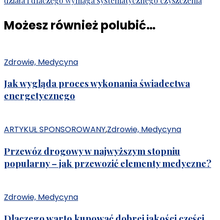
działa i dlaczego wymaga systematycznego czyszczenia
Możesz również polubić…
Zdrowie, Medycyna
Jak wygląda proces wykonania świadectwa
energetycznego
ARTYKUŁ SPONSOROWANY
,
Zdrowie, Medycyna
Przewóz drogowy w najwyższym stopniu
popularny – jak przewozić elementy medyczne?
Zdrowie, Medycyna
Dlaczego warto kupować dobrej jakości części