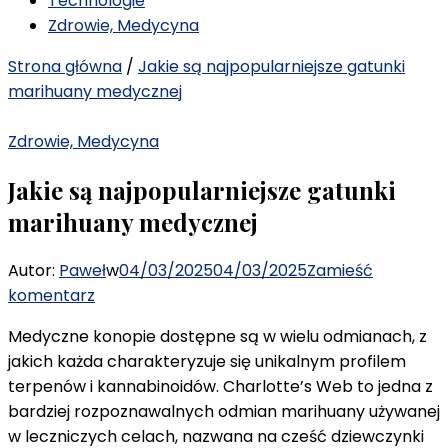
Technologie
Zdrowie, Medycyna
Strona główna
/
Jakie są najpopularniejsze gatunki
marihuany medycznej
Zdrowie, Medycyna
Jakie są najpopularniejsze gatunki
marihuany medycznej
Autor:
Paweł
w
04/03/2025
04/03/2025
Zamieść
we
komentarz
wpisie
Medyczne konopie dostępne są w wielu odmianach, z
Jakie
jakich każda charakteryzuje się unikalnym profilem
są
terpenów i kannabinoidów. Charlotte’s Web to jedna z
najpopularniejsze
bardziej rozpoznawalnych odmian marihuany używanej
gatunki
w leczniczych celach, nazwana na cześć dziewczynki
marihuany