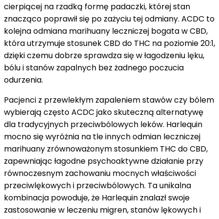
cierpiącej na rzadką formę padaczki, której stan
medycznej
znacząco poprawił się po zażyciu tej odmiany. ACDC to
kolejna odmiana marihuany leczniczej bogata w CBD,
która utrzymuje stosunek CBD do THC na poziomie 20:1,
dzięki czemu dobrze sprawdza się w łagodzeniu lęku,
bólu i stanów zapalnych bez żadnego poczucia
odurzenia.
Pacjenci z przewlekłym zapaleniem stawów czy bólem
wybierają często ACDC jako skuteczną alternatywę
dla tradycyjnych przeciwbólowych leków. Harlequin
mocno się wyróżnia na tle innych odmian leczniczej
marihuany zrównoważonym stosunkiem THC do CBD,
zapewniając łagodne psychoaktywne działanie przy
równoczesnym zachowaniu mocnych właściwości
przeciwlękowych i przeciwbólowych. Ta unikalna
kombinacja powoduje, że Harlequin znalazł swoje
zastosowanie w leczeniu migren, stanów lękowych i