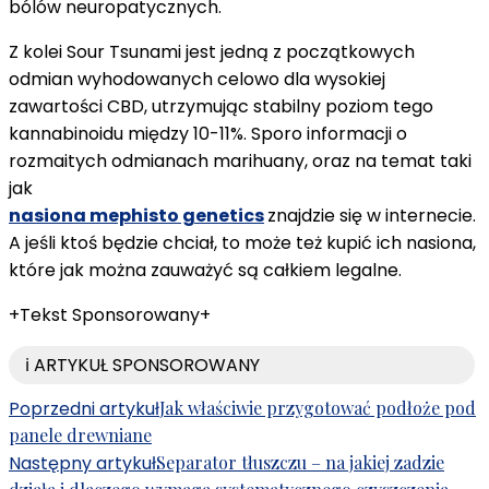
bólów neuropatycznych.
Z kolei Sour Tsunami jest jedną z początkowych
odmian wyhodowanych celowo dla wysokiej
zawartości CBD, utrzymując stabilny poziom tego
kannabinoidu między 10-11%. Sporo informacji o
rozmaitych odmianach marihuany, oraz na temat taki
jak
nasiona mephisto genetics
znajdzie się w internecie.
A jeśli ktoś będzie chciał, to może też kupić ich nasiona,
które jak można zauważyć są całkiem legalne.
+Tekst Sponsorowany+
ℹ️ ARTYKUŁ SPONSOROWANY
Nawigacja
Poprzedni artykuł
Jak właściwie przygotować podłoże pod
panele drewniane
wpisu
Następny artykuł
Separator tłuszczu – na jakiej zadzie