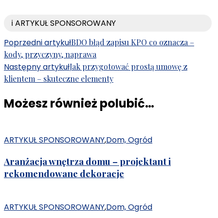
ℹ️ ARTYKUŁ SPONSOROWANY
Nawigacja
Poprzedni artykuł
BDO błąd zapisu KPO co oznacza –
kody, przyczyny, naprawa
wpisu
Następny artykuł
Jak przygotować prostą umowę z
klientem – skuteczne elementy
Możesz również polubić…
ARTYKUŁ SPONSOROWANY
,
Dom, Ogród
Aranżacja wnętrza domu – projektant i
rekomendowane dekoracje
ARTYKUŁ SPONSOROWANY
,
Dom, Ogród