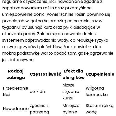
regularne czyszczenie liści, nawadnianie zgodne z
zapotrzebowaniem roślin oraz przemyślane
umiejscowienie donic. Powierzchnie roślin powinno się
przecierać wilgotną ściereczką co najmniej raz w
tygodniu, by usunąć kurz oraz pyłki osiadające w
otoczeniu pracy. Zaleca się stosowanie donic z
systemem odprowadzania wody, co redukuje ryzyko
rozwoju grzybów i pleśni. Nawilżacz powietrza lub
mokrą podstawkę warto dodać tam, gdzie ogrzewanie
jest intensywne.
Rodzaj
Efekt dla
Częstotliwość
Uzupełnienie
zabiegu
alergików
Niższe
Przecieranie
Wilgotna
co 7 dni
stężenie
liści
ściereczka
kurzu
zgodnie z
Mniejsze
Stosuj miękką
Nawadnianie
potrzebą
pylenie
wodę