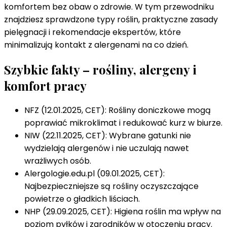
komfortem bez obaw o zdrowie. W tym przewodniku
alergików
znajdziesz sprawdzone typy roślin, praktyczne zasady
–
pielęgnacji i rekomendacje ekspertów, które
najlepsze
minimalizują kontakt z alergenami na co dzień.
gatunki
Szybkie fakty – rośliny, alergeny i
komfort pracy
NFZ (12.01.2025, CET): Rośliny doniczkowe mogą
poprawiać mikroklimat i redukować kurz w biurze.
NIW (22.11.2025, CET): Wybrane gatunki nie
wydzielają alergenów i nie uczulają nawet
wrażliwych osób.
Alergologie.edu.pl (09.01.2025, CET):
Najbezpieczniejsze są rośliny oczyszczające
powietrze o gładkich liściach.
NHP (29.09.2025, CET): Higiena roślin ma wpływ na
poziom pyłków i zarodników w otoczeniu pracy.