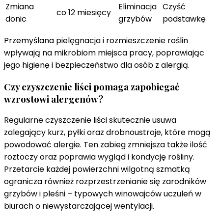
Zmiana
Eliminacja
Czyść
co 12 miesięcy
donic
grzybów
podstawkę
Przemyślana pielęgnacja i rozmieszczenie roślin
wpływają na mikrobiom miejsca pracy, poprawiając
jego higienę i bezpieczeństwo dla osób z alergią.
Czy czyszczenie liści pomaga zapobiegać
wzrostowi alergenów?
Regularne czyszczenie liści skutecznie usuwa
zalegający kurz, pyłki oraz drobnoustroje, które mogą
powodować alergie. Ten zabieg zmniejsza także ilość
roztoczy oraz poprawia wygląd i kondycję rośliny.
Przetarcie każdej powierzchni wilgotną szmatką
ogranicza również rozprzestrzenianie się zarodników
grzybów i pleśni – typowych winowajców uczuleń w
biurach o niewystarczającej wentylacji.