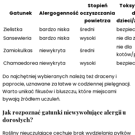
Stopień
Toksy
Gatunek
Alergogenność
oczyszczania
d
powietrza
dzieci/
Zielistka
bardzo niska
średni
bezpie
Sansewieria
bardzo niska
wysoki
nie dla 
nie dla
Zamiokulkas
niewykryta
średni
kotów/
Chamaedorea
niewykryta
wysoki
bezpie
Do najchętniej wybieranych należą też draceny i
paprocie, uznawane za łatwe w codziennej pielęgnacji.
Warto unikać fikusów i bluszczu, które miejscami
bywają źródłem uczuleń.
Jak rozpoznać gatunki niewywołujące alergii u
dorosłych?
Rośliny nieuczulające cechuje brak wydzielania pyłków