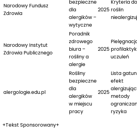
bezpieczne
Kryteria d
Narodowy Fundusz
dla
2025
roślin
Zdrowia
alergików –
niealergiz
wytyczne
Poradnik
zdrowego
Pielęgnacja
Narodowy Instytut
biura –
2025
profilakty
Zdrowia Publicznego
rośliny a
uczuleń
alergie
Rośliny
Lista gatu
bezpieczne
efekt
dla
alergizując
alergologie.edu.pl
2025
alergików
metody
w miejscu
ograniczan
pracy
ryzyka
+Tekst Sponsorowany+