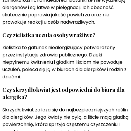
zamiokulkas i chamaedorea. Gatunki te nie wydzielają
alergenów i są łatwe w pielęgnacji. Ich obecność
skutecznie poprawia jakość powietrza oraz nie
prowokuje reakcji u osób nadwrażliwych.
Czy zielistka uczula osoby wrażliwe?
Zielistka to gatunek niealergizujący potwierdzony
przez instytucje zdrowia publicznego. Dzięki
niepylnemu kwitnieniu i gładkim liściom nie powoduje
uczuleń, poleca się ją w biurach dla alergików i rodzin z
dziećmi.
Czy skrzydłokwiat jest odpowiedni do biura dla
alergika?
Skrzydłokwiat zalicza się do najbezpieczniejszych roślin
dla alergików. Jego kwiaty nie pylą, a liście mają gładką
powierzchnię, która sprzyja częstemu czyszczeniu i