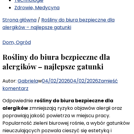
Technologie
Zdrowie, Medycyna
Strona główna
/
Rośliny do biura bezpieczne dla
alergików – najlepsze gatunki
Dom, Ogród
Rośliny do biura bezpieczne dla
alergików – najlepsze gatunki
Autor:
Gabriela
w
04/02/2026
04/02/2026
Zamieść
we
komentarz
wpisie
Odpowiednie
rośliny do biura bezpieczne dla
Rośliny
alergików
zmniejszają ryzyko objawów alergii oraz
do
poprawiają jakość powietrza w miejscu pracy.
biura
Popularność zieleni biurowej rośnie, a wybór gatunków
bezpieczne
nieuczulających pozwala cieszyć się estetyką i
dla