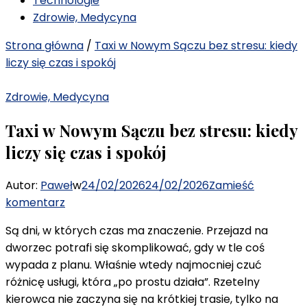
Technologie
Zdrowie, Medycyna
Strona główna
/
Taxi w Nowym Sączu bez stresu: kiedy
liczy się czas i spokój
Zdrowie, Medycyna
Taxi w Nowym Sączu bez stresu: kiedy
liczy się czas i spokój
Autor:
Paweł
w
24/02/2026
24/02/2026
Zamieść
we
komentarz
wpisie
Są dni, w których czas ma znaczenie. Przejazd na
Taxi
dworzec potrafi się skomplikować, gdy w tle coś
w
wypada z planu. Właśnie wtedy najmocniej czuć
Nowym
różnicę usługi, która „po prostu działa”. Rzetelny
Sączu
kierowca nie zaczyna się na krótkiej trasie, tylko na
bez