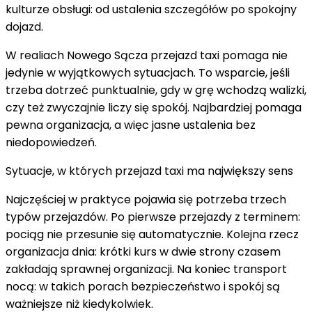
kulturze obsługi: od ustalenia szczegółów po spokojny
stresu:
dojazd.
kiedy
liczy
W realiach Nowego Sącza przejazd taxi pomaga nie
się
jedynie w wyjątkowych sytuacjach. To wsparcie, jeśli
czas
trzeba dotrzeć punktualnie, gdy w grę wchodzą walizki,
i
czy też zwyczajnie liczy się spokój. Najbardziej pomaga
spokój
pewna organizacja, a więc jasne ustalenia bez
niedopowiedzeń.
Sytuacje, w których przejazd taxi ma największy sens
Najczęściej w praktyce pojawia się potrzeba trzech
typów przejazdów. Po pierwsze przejazdy z terminem:
pociąg nie przesunie się automatycznie. Kolejna rzecz
organizacja dnia: krótki kurs w dwie strony czasem
zakładają sprawnej organizacji. Na koniec transport
nocą: w takich porach bezpieczeństwo i spokój są
ważniejsze niż kiedykolwiek.